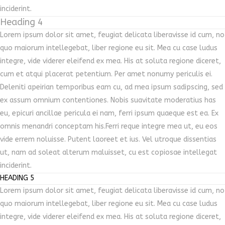
inciderint.
Heading 4
Lorem ipsum dolor sit amet, feugiat delicata liberavisse id cum, no
quo maiorum intellegebat, liber regione eu sit. Mea cu case ludus
integre, vide viderer eleifend ex mea. His at soluta regione diceret,
cum et atqui placerat petentium. Per amet nonumy periculis ei.
Deleniti apeirian temporibus eam cu, ad mea ipsum sadipscing, sed
ex assum omnium contentiones. Nobis suavitate moderatius has
eu, epicuri ancillae pericula ei nam, ferri ipsum quaeque est ea. Ex
omnis menandri conceptam his.Ferri reque integre mea ut, eu eos
vide errem noluisse. Putent laoreet et ius. Vel utroque dissentias
ut, nam ad soleat alterum maluisset, cu est copiosae intellegat
inciderint.
HEADING 5
Lorem ipsum dolor sit amet, feugiat delicata liberavisse id cum, no
quo maiorum intellegebat, liber regione eu sit. Mea cu case ludus
integre, vide viderer eleifend ex mea. His at soluta regione diceret,