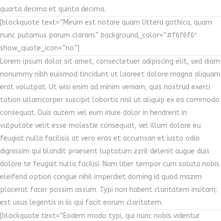
quarta decima et quinta decima.
[blockquote text=”Mirum est notare quam littera gothica, quam
nunc putamus parum claram.” background_color=”#f6f6f6″
show_quote_icon=”no”]
Lorem ipsum dolor sit amet, consectetuer adipiscing elit, sed diam
nonummy nibh euismod tincidunt ut laoreet dolore magna aliquam
erat volutpat. Ut wisi enim ad minim veniam, quis nostrud exerci
tation ullamcorper suscipit lobortis nisl ut aliquip ex ea commodo
consequat. Duis autem vel eum iriure dolor in hendrerit in
vulputate velit esse molestie consequat, vel illum dolore eu
feugiat nulla facilisis at vero eros et accumsan et iusto odio
dignissim qui blandit praesent luptatum zzril delenit augue duis
dolore te feugait nulla facilisi. Nam liber tempor cum soluta nobis
eleifend option congue nihil imperdiet doming id quod mazim
placerat facer possim assum. Typi non habent claritatem insitam;
est usus legentis in iis qui facit eorum claritatem.
[blockquote text=”Eodem modo typi, qui nunc nobis videntur