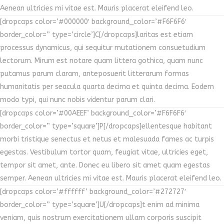
Aenean ultricies mi vitae est. Mauris placerat eleifend leo.
[dropcaps color=’#000000′ background_color=’#F6F6F6′
border_color=” type=’circle’]C[/dropcaps]laritas est etiam
processus dynamicus, qui sequitur mutationem consuetudium
lectorum. Mirum est notare quam littera gothica, quam nunc
putamus parum claram, anteposuerit litterarum formas
humanitatis per seacula quarta decima et quinta decima. Eodem
modo typi, qui nunc nobis videntur parum clari.
[dropcaps color=’#00AEEF’ background_color=’#F6F6F6′
border_color=” type=’square’]P[/dropcaps]ellentesque habitant
morbi tristique senectus et netus et malesuada fames ac turpis
egestas. Vestibulum tortor quam, feugiat vitae, ultricies eget,
tempor sit amet, ante. Donec eu libero sit amet quam egestas
semper. Aenean ultricies mi vitae est. Mauris placerat eleifend leo.
[dropcaps color=’#ffffff’ background_color=’#272727′
border_color=” type=’square’]U[/dropcaps]t enim ad minima
veniam, quis nostrum exercitationem ullam corporis suscipit