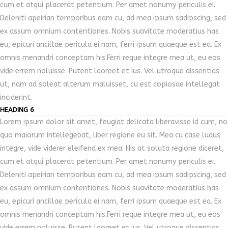
cum et atqui placerat petentium. Per amet nonumy periculis ei.
Deleniti apeirian temporibus eam cu, ad mea ipsum sadipscing, sed
ex assum omnium contentiones. Nobis suavitate moderatius has
eu, epicuri ancillae pericula ei nam, ferri ipsum quaeque est ea. Ex
omnis menandri conceptam his.Ferri reque integre mea ut, eu eos
vide errem noluisse. Putent laoreet et ius. Vel utroque dissentias
ut, nam ad soleat alterum maluisset, cu est copiosae intellegat
inciderint.
HEADING 6
Lorem ipsum dolor sit amet, feugiat delicata liberavisse id cum, no
quo maiorum intellegebat, liber regione eu sit. Mea cu case ludus
integre, vide viderer eleifend ex mea. His at soluta regione diceret,
cum et atqui placerat petentium. Per amet nonumy periculis ei.
Deleniti apeirian temporibus eam cu, ad mea ipsum sadipscing, sed
ex assum omnium contentiones. Nobis suavitate moderatius has
eu, epicuri ancillae pericula ei nam, ferri ipsum quaeque est ea. Ex
omnis menandri conceptam his.Ferri reque integre mea ut, eu eos
vide errem noluisse. Putent laoreet et ius. Vel utroque dissentias