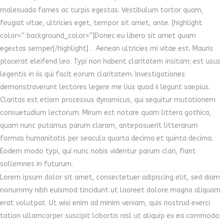
malesuada fames ac turpis egestas. Vestibulum tortor quam,
feugiat vitae, ultricies eget, tempor sit amet, ante. [highlight
color=” background_color=”]Donec eu libero sit amet quam
egestas semper[/highlight] . Aenean ultricies mi vitae est. Mauris
placerat eleifend leo. Typi non habent claritatem insitam; est usus
legentis in iis qui facit eorum claritatem. Investigationes
demonstraverunt lectores legere me lius quod ii legunt saepius.
Claritas est etiam processus dynamicus, qui sequitur mutationem
consuetudium lectorum. Mirum est notare quam littera gothica,
quam nunc putamus parum claram, anteposuerit litterarum
formas humanitatis per seacula quarta decima et quinta decima.
Eodem modo typi, qui nunc nobis videntur parum clari, fiant
sollemnes in futurum.
Lorem ipsum dolor sit amet, consectetuer adipiscing elit, sed diam
nonummy nibh euismod tincidunt ut laoreet dolore magna aliquam
erat volutpat. Ut wisi enim ad minim veniam, quis nostrud exerci
tation ullamcorper suscipit lobortis nisl ut aliquip ex ea commodo