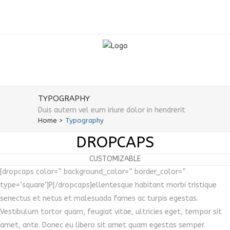
TYPOGRAPHY
Duis autem vel eum iriure dolor in hendrerit
Home
>
Typography
DROPCAPS
CUSTOMIZABLE
[dropcaps color=” background_color=” border_color=”
type=’square’]P[/dropcaps]ellentesque habitant morbi tristique
senectus et netus et malesuada fames ac turpis egestas.
Vestibulum tortor quam, feugiat vitae, ultricies eget, tempor sit
amet, ante. Donec eu libero sit amet quam egestas semper.