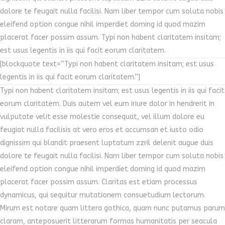
dolore te feugait nulla facilisi. Nam liber tempor cum soluta nobis
eleifend option congue nihil imperdiet doming id quod mazim
placerat facer possim assum. Typi non habent claritatem insitam;
est usus legentis in iis qui facit eorum claritatem.
[blockquote text=”Typi non habent claritatem insitam; est usus
legentis in iis qui facit eorum claritatem.”]
Typi non habent claritatem insitam; est usus legentis in iis qui facit
eorum claritatem. Duis autem vel eum iriure dolor in hendrerit in
vulputate velit esse molestie consequat, vel illum dolore eu
feugiat nulla facilisis at vero eros et accumsan et iusto odio
dignissim qui blandit praesent luptatum zzril delenit augue duis
dolore te feugait nulla facilisi. Nam liber tempor cum soluta nobis
eleifend option congue nihil imperdiet doming id quod mazim
placerat facer possim assum.
Claritas est etiam processus
dynamicus, qui sequitur mutationem consuetudium lectorum.
Mirum est notare quam littera gothica, quam nunc putamus parum
claram, anteposuerit litterarum formas humanitatis per seacula