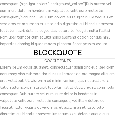
consequat. [highlight color=” background_color=”]Duis autem vel
eum iriure dolor in hendrerit in vulputate velit esse molestie
consequat[/highlight], vel illum dolore eu feugiat nulla facilisis at
vero eros et accumsan et iusto odio dignissim qui blandit praesent
luptatum zzril delenit augue duis dolore te feugait nulla facilisi.
Nam liber tempor cum soluta nobis eleifend option congue nihil
imperdiet doming id quod mazim placerat facer possim assum.
BLOCKQUOTE
GOOGLE FONTS
Lorem ipsum dolor sit amet, consectetuer adipiscing elit, sed diam
nonummy nibh euismod tincidunt ut laoreet dolore magna aliquam
erat volutpat. Ut wisi enim ad minim veniam, quis nostrud exerci
tation ullamcorper suscipit lobortis nisl ut aliquip ex ea commodo
consequat. Duis autem vel eum iriure dolor in hendrerit in
vulputate velit esse molestie consequat, vel illum dolore eu
feugiat nulla facilisis at vero eros et accumsan et iusto odio
dignissim qui blandit praesent luptatum zzril delenit augue duis