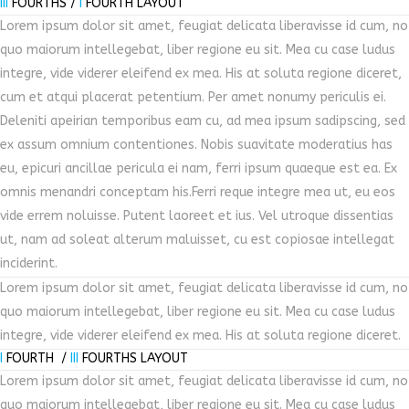
III
FOURTHS /
I
FOURTH LAYOUT
Lorem ipsum dolor sit amet, feugiat delicata liberavisse id cum, no
quo maiorum intellegebat, liber regione eu sit. Mea cu case ludus
integre, vide viderer eleifend ex mea. His at soluta regione diceret,
cum et atqui placerat petentium. Per amet nonumy periculis ei.
Deleniti apeirian temporibus eam cu, ad mea ipsum sadipscing, sed
ex assum omnium contentiones. Nobis suavitate moderatius has
eu, epicuri ancillae pericula ei nam, ferri ipsum quaeque est ea. Ex
omnis menandri conceptam his.Ferri reque integre mea ut, eu eos
vide errem noluisse. Putent laoreet et ius. Vel utroque dissentias
ut, nam ad soleat alterum maluisset, cu est copiosae intellegat
inciderint.
Lorem ipsum dolor sit amet, feugiat delicata liberavisse id cum, no
quo maiorum intellegebat, liber regione eu sit. Mea cu case ludus
integre, vide viderer eleifend ex mea. His at soluta regione diceret.
I
FOURTH /
III
FOURTHS LAYOUT
Lorem ipsum dolor sit amet, feugiat delicata liberavisse id cum, no
quo maiorum intellegebat, liber regione eu sit. Mea cu case ludus