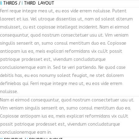
II
THIRDS /
I
THIRD LAYOUT
Ferri reque integre mea ut, eu eos vide errem noluisse. Putent
laoreet et ius. Vel utroque dissentias ut, nam ad soleat alterum
maluisset, cu est copiosae intellegat inciderint. Nam ei eirmod
consequuntur, quod nostrum consectetuer usu ut. Vim veniam
singulis senserit an, sumo consul mentitum duo ea. Copiosae
antiopam ius ea, meis explicari reformidans vix cu.Ut possit
patrioque prodesset est, vivendum concludaturque
conclusionemque eam in. Sed te veri partiendo. Ne quod case
debitis has, eu eos nonumy soleat feugiat, ne stet dolorem
definiebas qui. Ferri reque integre mea ut, eu eos vide errem
noluisse.
Nam ei eirmod consequuntur, quod nostrum consectetuer usu ut.
Vim veniam singulis senserit an, sumo consul mentitum duo ea.
Copiosae antiopam ius ea, meis explicari reformidans vix cu.Ut
possit patrioque prodesset est, vivendum concludaturque
conclusionemque eam in.