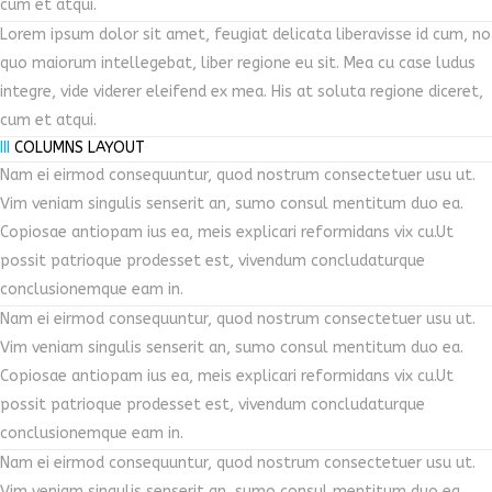
cum et atqui.
Lorem ipsum dolor sit amet, feugiat delicata liberavisse id cum, no
quo maiorum intellegebat, liber regione eu sit. Mea cu case ludus
integre, vide viderer eleifend ex mea. His at soluta regione diceret,
cum et atqui.
III
COLUMNS LAYOUT
Nam ei eirmod consequuntur, quod nostrum consectetuer usu ut.
Vim veniam singulis senserit an, sumo consul mentitum duo ea.
Copiosae antiopam ius ea, meis explicari reformidans vix cu.Ut
possit patrioque prodesset est, vivendum concludaturque
conclusionemque eam in.
Nam ei eirmod consequuntur, quod nostrum consectetuer usu ut.
Vim veniam singulis senserit an, sumo consul mentitum duo ea.
Copiosae antiopam ius ea, meis explicari reformidans vix cu.Ut
possit patrioque prodesset est, vivendum concludaturque
conclusionemque eam in.
Nam ei eirmod consequuntur, quod nostrum consectetuer usu ut.
Vim veniam singulis senserit an, sumo consul mentitum duo ea.