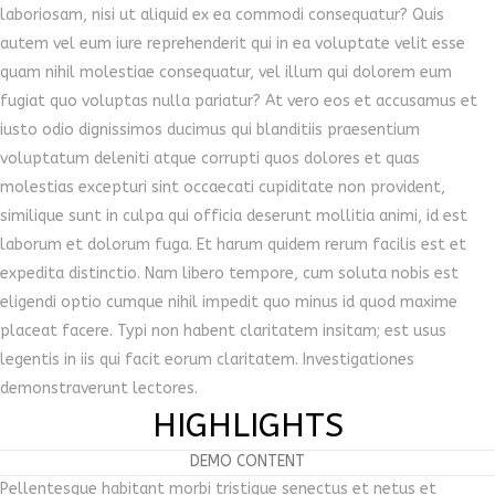
laboriosam, nisi ut aliquid ex ea commodi consequatur? Quis
autem vel eum iure reprehenderit qui in ea voluptate velit esse
quam nihil molestiae consequatur, vel illum qui dolorem eum
fugiat quo voluptas nulla pariatur? At vero eos et accusamus et
iusto odio dignissimos ducimus qui blanditiis praesentium
voluptatum deleniti atque corrupti quos dolores et quas
molestias excepturi sint occaecati cupiditate non provident,
similique sunt in culpa qui officia deserunt mollitia animi, id est
laborum et dolorum fuga. Et harum quidem rerum facilis est et
expedita distinctio. Nam libero tempore, cum soluta nobis est
eligendi optio cumque nihil impedit quo minus id quod maxime
placeat facere. Typi non habent claritatem insitam; est usus
legentis in iis qui facit eorum claritatem. Investigationes
demonstraverunt lectores.
HIGHLIGHTS
DEMO CONTENT
Pellentesque habitant morbi tristique senectus et netus et