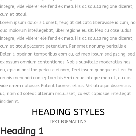
integre, vide viderer eleifend ex mea. His at soluta regione diceret,
cum et atqui.
Lorem ipsum dolor sit amet, feugiat delicata liberavisse id cum, no
quo maiorum intellegebat, liber regione eu sit. Mea cu case ludus
integre, vide viderer eleifend ex mea. His at soluta regione diceret,
cum et atqui placerat petentium. Per amet nonumy periculis ei.
Deleniti apeirian temporibus eam cu, ad mea ipsum sadipscing, sed
ex assum omnium contentiones. Nobis suavitate moderatius has
eu, epicuri ancillae pericula ei nam, ferri ipsum quaeque est ea. Ex
omnis menandri conceptam his.Ferri reque integre mea ut, eu eos
vide errem noluisse. Putent laoreet et ius. Vel utroque dissentias
ut, nam ad soleat alterum maluisset, cu est copiosae intellegat
inciderint.
HEADING STYLES
TEXT FORMATTING
Heading 1