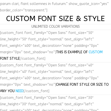
parum clari, fiant sollemnes in futurum.” show_quote_icon=”yes”
border_color=”transparent”]
CUSTOM FONT SIZE & STYLE
UNLIMITED COLOR VARIATIONS
[custom_font font_family=”Open Sans” font_size=”50″
line_height=”50″ font_style=”normal” text_align=”left”
font_weight=”400″ text_decoration=”none” padding=”0px”
margin=”0px” text_shadow=”no”]
THIS IS EXAMPLE OF
CUSTOM
FONT STYLE
[/custom_font]
[custom_font font_family=”Open Sans” font_size=”40″
line_height=”40″ font_style=”normal” text_align=”left”
font_weight=”400″ text_decoration=”none” padding=”0px”
margin=”0px” text_shadow=”no”]
CHANGE FONT STYLE OR SIZE TO
ANY YOU
NEED
[/custom_font]
[custom_font font_family=”Open Sans” font_size=”30″
line_height=”30″ font_style=”normal” text_align=”left”
font_weight=”400″ text_decoration=”none” padding=”0px”