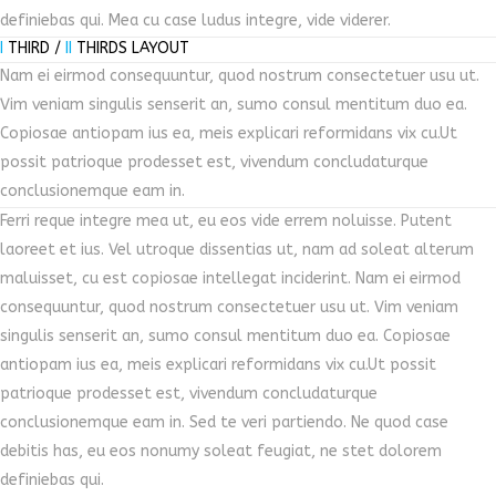
definiebas qui. Mea cu case ludus integre, vide viderer.
I
THIRD /
II
THIRDS LAYOUT
Nam ei eirmod consequuntur, quod nostrum consectetuer usu ut.
Vim veniam singulis senserit an, sumo consul mentitum duo ea.
Copiosae antiopam ius ea, meis explicari reformidans vix cu.Ut
possit patrioque prodesset est, vivendum concludaturque
conclusionemque eam in.
Ferri reque integre mea ut, eu eos vide errem noluisse. Putent
laoreet et ius. Vel utroque dissentias ut, nam ad soleat alterum
maluisset, cu est copiosae intellegat inciderint. Nam ei eirmod
consequuntur, quod nostrum consectetuer usu ut. Vim veniam
singulis senserit an, sumo consul mentitum duo ea. Copiosae
antiopam ius ea, meis explicari reformidans vix cu.Ut possit
patrioque prodesset est, vivendum concludaturque
conclusionemque eam in. Sed te veri partiendo. Ne quod case
debitis has, eu eos nonumy soleat feugiat, ne stet dolorem
definiebas qui.