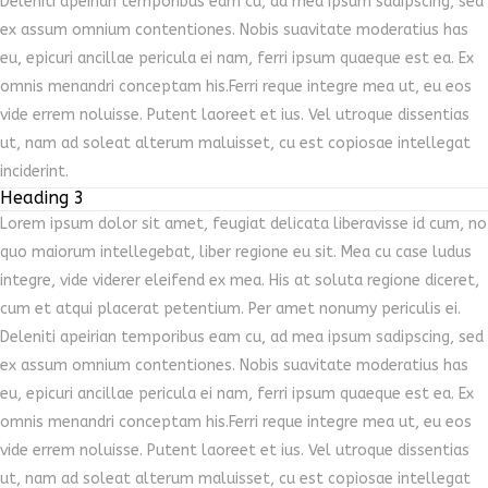
Deleniti apeirian temporibus eam cu, ad mea ipsum sadipscing, sed
ex assum omnium contentiones. Nobis suavitate moderatius has
eu, epicuri ancillae pericula ei nam, ferri ipsum quaeque est ea. Ex
omnis menandri conceptam his.Ferri reque integre mea ut, eu eos
vide errem noluisse. Putent laoreet et ius. Vel utroque dissentias
ut, nam ad soleat alterum maluisset, cu est copiosae intellegat
inciderint.
Heading 3
Lorem ipsum dolor sit amet, feugiat delicata liberavisse id cum, no
quo maiorum intellegebat, liber regione eu sit. Mea cu case ludus
integre, vide viderer eleifend ex mea. His at soluta regione diceret,
cum et atqui placerat petentium. Per amet nonumy periculis ei.
Deleniti apeirian temporibus eam cu, ad mea ipsum sadipscing, sed
ex assum omnium contentiones. Nobis suavitate moderatius has
eu, epicuri ancillae pericula ei nam, ferri ipsum quaeque est ea. Ex
omnis menandri conceptam his.Ferri reque integre mea ut, eu eos
vide errem noluisse. Putent laoreet et ius. Vel utroque dissentias
ut, nam ad soleat alterum maluisset, cu est copiosae intellegat