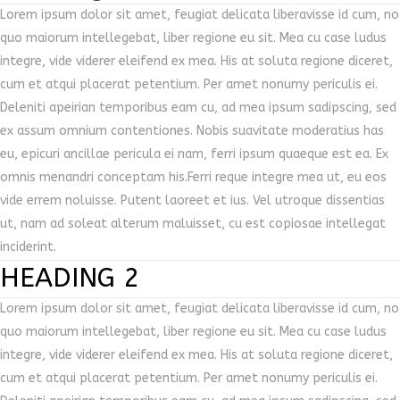
Lorem ipsum dolor sit amet, feugiat delicata liberavisse id cum, no
quo maiorum intellegebat, liber regione eu sit. Mea cu case ludus
integre, vide viderer eleifend ex mea. His at soluta regione diceret,
cum et atqui placerat petentium. Per amet nonumy periculis ei.
Deleniti apeirian temporibus eam cu, ad mea ipsum sadipscing, sed
ex assum omnium contentiones. Nobis suavitate moderatius has
eu, epicuri ancillae pericula ei nam, ferri ipsum quaeque est ea. Ex
omnis menandri conceptam his.Ferri reque integre mea ut, eu eos
vide errem noluisse. Putent laoreet et ius. Vel utroque dissentias
ut, nam ad soleat alterum maluisset, cu est copiosae intellegat
inciderint.
HEADING 2
Lorem ipsum dolor sit amet, feugiat delicata liberavisse id cum, no
quo maiorum intellegebat, liber regione eu sit. Mea cu case ludus
integre, vide viderer eleifend ex mea. His at soluta regione diceret,
cum et atqui placerat petentium. Per amet nonumy periculis ei.